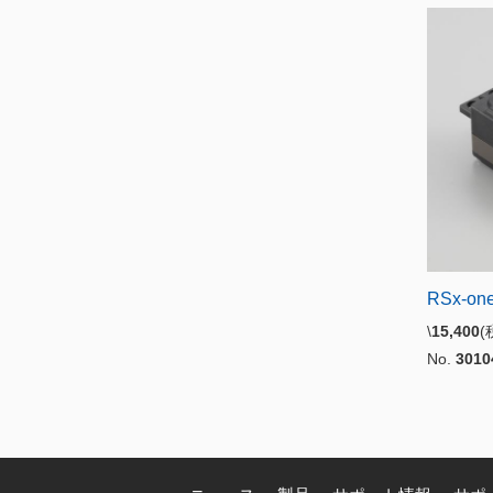
RSx-on
\
15,400
No.
3010