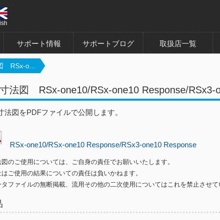
ish
サポート情報
サポートブログ
取扱店一覧
RSx-o...
図 RSx-one10/RSx-one10 Response/RSx3-on
寸法図をPDFファイルで公開します。
RSx-one10/RSx-one10 Response/RSx3-one10 Response
法図のご使用については、ご自身の責任でお願いいたします。
はご使用の結果についての責任は負いかねます。
ータファイルの無断掲載、流用その他の二次使用についてはこれを禁止させて
品