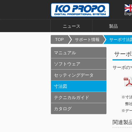
Engl
ニュース
製品
TOP
サポート情報
サーボ寸法図 
マニュアル
サーボ寸法
ソフトウェア
サーボの
セッティングデータ
寸法図
テクニカルガイド
※寸
弊社
カタログ
※デ
関連製