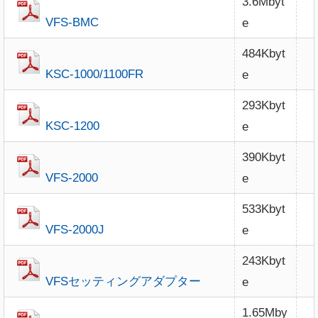
3.6Mbyt
VFS-BMC
e
484Kbyt
KSC-1000/1100FR
e
293Kbyt
KSC-1200
e
390Kbyt
VFS-2000
e
533Kbyt
VFS-2000J
e
243Kbyt
VFSセッティングアダプター
e
1.65Mby