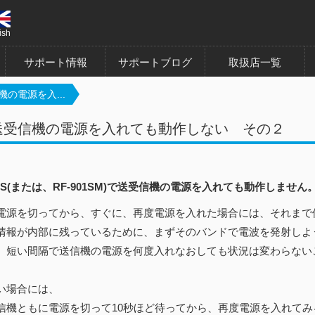
ish
サポート情報
サポートブログ
取扱店一覧
機の電源を入...
送受信機の電源を入れても動作しない その２
901S(または、RF-901SM)で送受信機の電源を入れても動作しません
電源を切ってから、すぐに、再度電源を入れた場合には、それまで
情報が内部に残っているために、まずそのバンドで電波を発射しよ
、短い間隔で送信機の電源を何度入れなおしても状況は変わらない
い場合には、
信機ともに電源を切って10秒ほど待ってから、再度電源を入れてみ