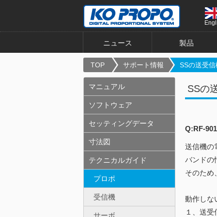
Engl
ニュース
製品
TOP
サポート情報
SSの送受信
マニュアル
SSの
ソフトウェア
セッティングデータ
Q:RF-
寸法図
送信機の
バンドの
テクニカルガイド
そのため
プロポ
受信機
動作しな
１、送受
サーボ