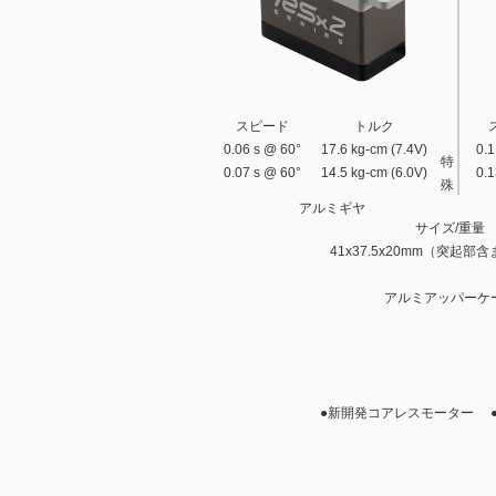
スピード
トルク
0.06 s @ 60°
17.6 kg-cm (7.4V)
0.1
特
0.07 s @ 60°
14.5 kg-cm (6.0V)
0.1
殊
アルミギヤ
サイズ/重量
41x37.5x20mm（突起部含ま
アルミアッパーケ
●新開発コアレスモーター 