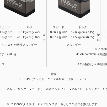
スピード
トルク
スピード
トルク
1 s @ 60°
31.6 kg-cm (7.4V)
0.06 s @ 60°
17.6 kg-cm (7.4V)
0
ス
特
3 s @ 60°
26.3 kg-cm (6.0V)
0.07 s @ 60°
14.5 kg-cm (6.0V)
0
テ
殊
ンレスギア/特殊アルミギヤ
アルミギヤ
サイズ/
ず）/ 70.5g
41x37.5x20mm（突起
ース
メタル軸受け入り樹脂
電源
6～7.4V（ニッカド、ニッケル水素、リポ、リフェ）
●デュアルベアリング ●ハードサーボギヤシャフト ●アルミヒートシンクミドル
※Responseタイプは、ステアリングサーボとしての使用を推奨します。