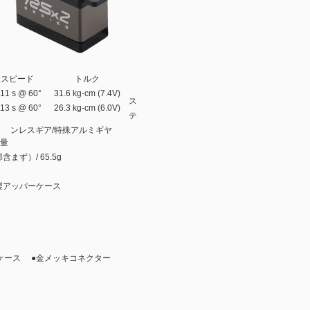
スピード
トルク
.11 s @ 60°
31.6 kg-cm (7.4V)
ス
.13 s @ 60°
26.3 kg-cm (6.0V)
テ
ンレスギア/特殊アルミギヤ
重量
部含まず）/ 65.5g
製アッパーケース
ケース ●金メッキコネクター