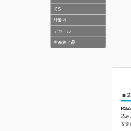
ICS
計測器
デカール
生産終了品
■
RSx3
済み
安定