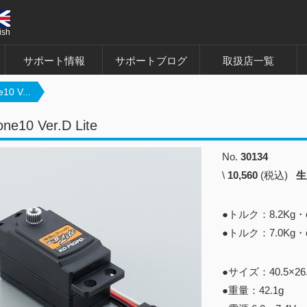
ish
サポート情報
サポートブログ
取扱店一覧
10 V...
ne10 Ver.D Lite
No.
30134
\
10,560
(税込)
生
●トルク：8.2Kg・c
●トルク：7.0Kg・c
●サイズ：40.5×
●重量：42.1g