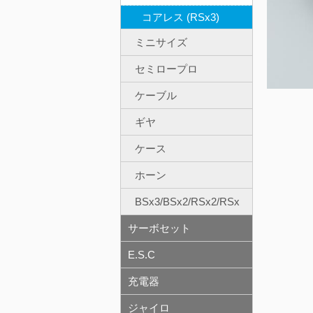
コアレス (RSx3)
ミニサイズ
セミロープロ
ケーブル
ギヤ
ケース
ホーン
BSx3/BSx2/RSx2/RSx
サーボセット
E.S.C
充電器
ジャイロ