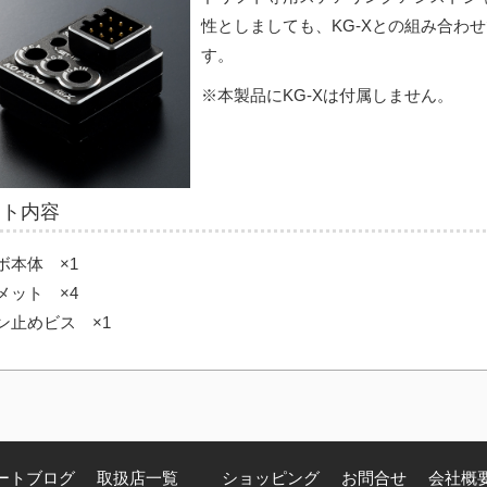
性としましても、KG-Xとの組み合わ
す。
※本製品にKG-Xは付属しません。
ット内容
ボ本体 ×1
メット ×4
ン止めビス ×1
ートブログ
取扱店一覧
ショッピング
お問合せ
会社概