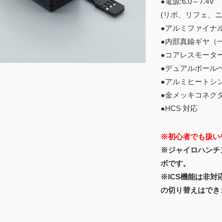
●電源:6.0～7.4V
(リポ、リフェ、
●アルミファイナ
●内部真鍮ギヤ（
●コアレスモータ
●デュアルボール
●アルミヒートシ
●金メッキコネク
●HCS 対応
※初心者でも扱い
※ジャイロハンチ
ボです。
※ICS機能は非
の切り替えはでき