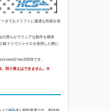
メータでもドリフトに最適な性能を発
ではの滑らかでリニアな動作を継承
２駆ドリでジャイロを使用した際に
ne10 Ver.D同等です。
加、切り替えはできません。※
ャイロ
KG-X
と相性最適です。動作特