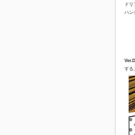
ドリ
ハン
Ver.D
する