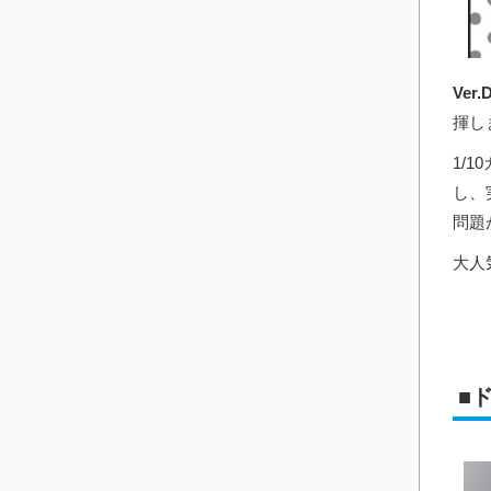
Ver.D
揮し
1/
し、
問題
大人
■