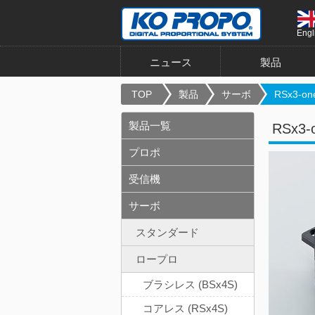
Engl
ニュース
製品
TOP
製品
サーボ
RSx3-one
製品一覧
RSx3-o
プロポ
受信機
サーボ
スタンダード
ロープロ
ブラシレス (BSx4S)
コアレス (RSx4S)