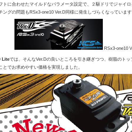
フトに合わせたマイルドなパラメータ設定で、２駆ドリでジャイロ
チングの問題もRSx3-one10 Ver.D同様に発生しづらくなっていま
RSx3-one10
 Lite
では、そんなVer.Dの良いところを引き継ぎつつ、樹脂のト
ことでお求めやすい価格を実現しました。