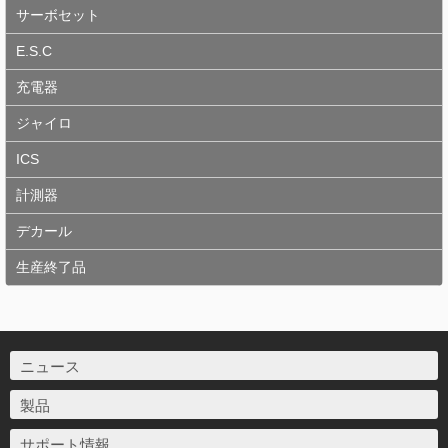
サーボセット
E.S.C
充電器
ジャイロ
ICS
計測器
デカール
生産終了品
ニュース
製品
サポート情報