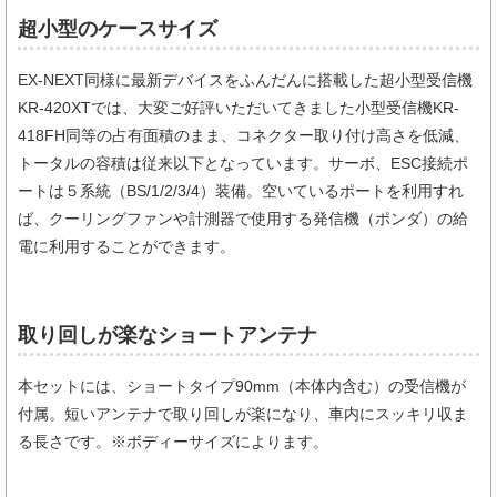
超小型のケースサイズ
EX-NEXT同様に最新デバイスをふんだんに搭載した超小型受信機
KR-420XTでは、大変ご好評いただいてきました小型受信機KR-
418FH同等の占有面積のまま、コネクター取り付け高さを低減、
トータルの容積は従来以下となっています。サーボ、ESC接続ポ
ートは５系統（BS/1/2/3/4）装備。空いているポートを利用すれ
ば、クーリングファンや計測器で使用する発信機（ポンダ）の給
電に利用することができます。
取り回しが楽なショートアンテナ
本セットには、ショートタイプ90mm（本体内含む）の受信機が
付属。短いアンテナで取り回しが楽になり、車内にスッキリ収ま
る長さです。※ボディーサイズによります。