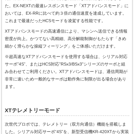
た。EX-NEXTの最速レスポンスモード「XTアドバンスモード」に
おいては、EX-RRに比べて約３倍の通信速度を達成しています。
これまで最速だったHCSモードを凌駕する性能です。
XTアドバンスモードの高速通信により、マシンへ送信できる情報
密度が向上。かつてない高精細、高分解能制御がもたらす「きめ
細かく滑らかな操縦フィーリング」をご体感いただけます。
※超高速なXTアドバンスモードを使用する場合は、シリアル対応
サーボ”4S”、またはHCS対応"RSx3/BSx3"シリーズのサーボと組
み合わせてご利用ください。XTアドバンスモードは、通信周期が
非常に速いため一般的なサーボは動作角に制限が出る場合があり
ます。
XTテレメトリーモード
次世代プロポでは、テレメトリー（双方向通信）機能を搭載しま
した。シリアル対応サーボ“4S”を、新型受信機KR-420XTから実装