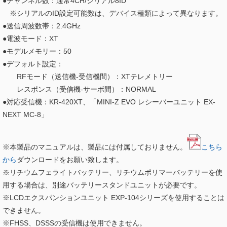
●チャンネル数：通常4CH/シリアル8ID
※シリアルのID設定可能数は、デバイス種類によって異なります。
●送信周波数帯：2.4GHz
●電波モード：XT
●モデルメモリー：50
●デフォルト設定：
RFモード（送信機-受信機間）：XTテレメトリー
レスポンス（受信機-サーボ間）：NORMAL
●対応受信機：KR-420XT、「MINI-Z EVO レシーバーユニット EX-
NEXT MC-8」
※本製品のマニュアルは、製品には付属しておりません。
こちら
から
ダウンロードをお願い致します。
※リチウムフェライトバッテリー、リチウムポリマーバッテリーを使
用する場合は、別途バッテリースタンドユニットが必要です。
※LCDエクスパンションユニット EXP-104シリーズを使用することは
できません。
※FHSS、DSSSの受信機は使用できません。