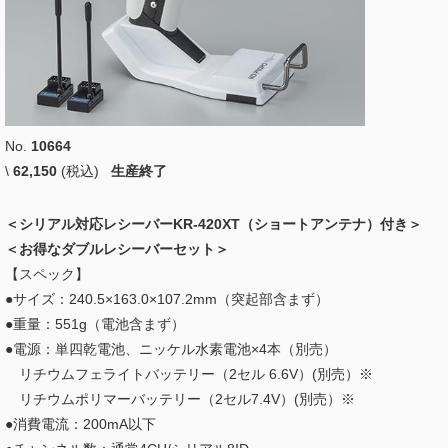
No.
10664
\
62,150
(税込)
生産終了
＜シリアル対応レシーバーKR-420XT（ショートアンテナ）付き＞
＜お得なダブルレシーバーセット＞
【スペック】
●サイズ：240.5×163.0×107.2mm（突起部含まず）
●重量：551g（電池含まず）
●電源：単四乾電池、ニッケル水素電池×4本（別売）
リチウムフェライトバッテリー（2セル 6.6V）(別売）※
リチウムポリマーバッテリー（2セル7.4V）(別売）※
●消費電流：200mA以下