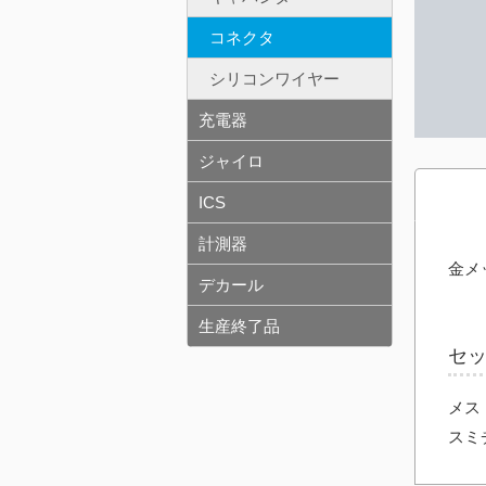
コネクタ
シリコンワイヤー
充電器
ジャイロ
ICS
計測器
金メ
デカール
生産終了品
セ
メス
スミ