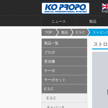
Engl
ニュース
製品
TOP
製品
E.S.C
ストロング
製品一覧
ストロ
プロポ
受信機
サーボ
サーボセット
E.S.C
E.S.C
キャパシタ