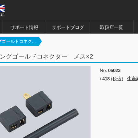
ish
サポート情報
サポートブログ
取扱店一覧
ゴールドコネク...
ングゴールドコネクター メス×2
No.
05023
\
418
(税込)
生産