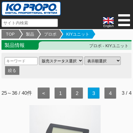
English
TOP
製品
プロポ
KIYユニット
製品情報
プロポ - KIYユニット
25～36 / 40件
3 / 4
<
1
2
3
4