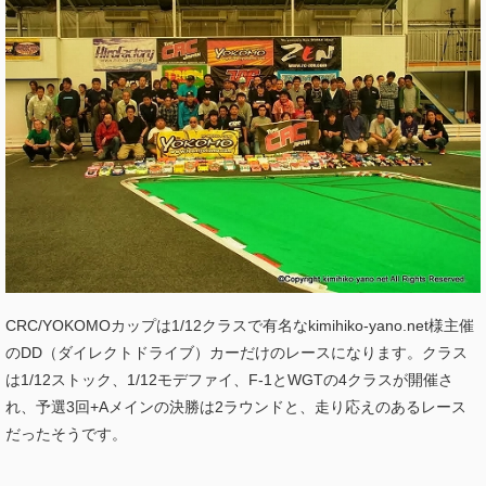
CRC/YOKOMOカップは1/12クラスで有名なkimihiko-yano.net様主催
のDD（ダイレクトドライブ）カーだけのレースになります。クラス
は1/12ストック、1/12モデファイ、F-1とWGTの4クラスが開催さ
れ、予選3回+Aメインの決勝は2ラウンドと、走り応えのあるレース
だったそうです。