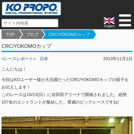
English
TOP
ブログ
CRC/YOKOMOカップ
CRC/YOKOMOカップ
<レースレポート>
日本
2013年11月1日
こんにちは！
今回はKOユーザー様が大活躍だったCRC/YOKOMOカップの様子を
お伝えします！
このレースは10/13(日）に谷田部アリーナで開催されました。総勢
107名のエントラントが集結した、脅威のビックレースですね!