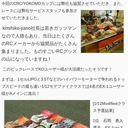
今回のCRC/YOKOMOカップには弊社も協賛させていただき、
また、
レースには弊社サービススタッフも参加さ
せていただきました。
kimihiko-yano社長は若きガッツマン
なので
人徳もあり、当日はたくさん
のRCメーカーから協賛品がたくさん
集まりました。ものすごい
RCグッズ
の山になっていますね！
このビックレースでKOユーザー様が大活躍だったそうです！
まずは、1セルLIPOと3.5Tなどのハイパワーモーターで争われるトッ
プスピードの最も速い1/12モデファイクラスでは4名のEX-1ユーザー
様がAメインに進出！
[1/12Modifiedクラ
ス予選結果]
1位 石岡 勇人
選手 EX-1ver.3