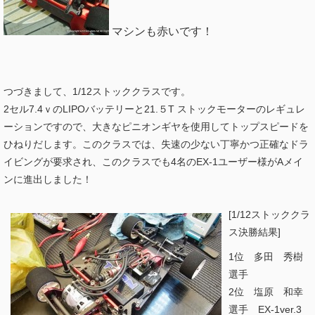
マシンも赤いです！
つづきまして、1/12ストッククラスです。
2セル7.4ｖのLIPOバッテリーと21.５T ストックモーターのレギュレ
ーションですので、大きなピニオンギヤを使用してトップスピードを
ひねりだします。このクラスでは、失速の少ない丁寧かつ正確なドラ
イビングが要求され、このクラスでも4名のEX-1ユーザー様がAメイ
ンに進出しました！
[1/12ストッククラ
ス決勝結果]
1位 多田 秀樹
選手
2位 塩原 和幸
選手 EX-1ver.3