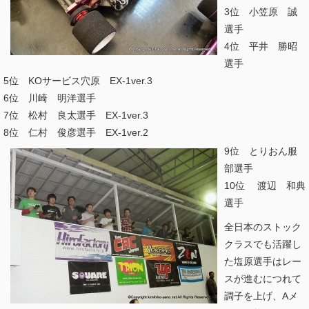
3位 小笠原 誠
選手
4位 平井 勝昭
選手
5位 KOサービス穴原 EX-1ver.3
6位 川崎 明洋選手
7位 松村 良太選手 EX-1ver.3
8位 仁村 俊彦選手 EX-1ver.2
9位 とりおん服
部選手
10位 渡辺 和典
選手
全日本のストック
クラスでも活躍し
た塩原選手はレー
スが進むにつれて
調子を上げ、Aメ