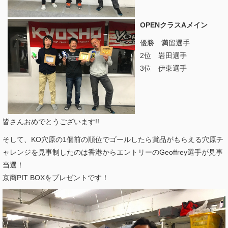
OPENクラスAメイン
優勝 満留選手
2位 岩田選手
3位 伊東選手
皆さんおめでとうございます!!
そして、KO穴原の1個前の順位でゴールしたら賞品がもらえる穴原チ
ャレンジを見事制したのは香港からエントリーのGeoffrey選手が見事
当選！
京商PIT BOXをプレゼントです！