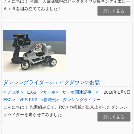
こんにちは！ 今回、人気沸騰中のビックタイヤ６輪キングイエロー
６ｘ６を組み立ててみました！
詳しく見る
ダンシングライダーシェイクダウンのお話
< プロポ >
EX-2
<サーボ>
サーボ関連記事
<
2018年1月9日
ESC >
VFS-FR2
<搭載例>
ダンシングライダー
こんにちは！ 先週組み立て、RCメカ搭載が出来上がったダンシン
グライダーを走らせてみました！
詳しく見る